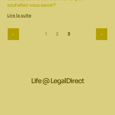
souhaitez-vous savoir?
Lire la suite
(current)
all.:::
«
1
2
3
»
Life @ LegalDirect