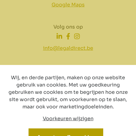
Google Maps
Volg ons op
info@legaldirect.be
Wij, en derde partijen, maken op onze website
gebruik van cookies. Met uw goedkeuring
Disclaimer
Privacy
Cookiebeleid
gebruiken we cookies om te begrijpen hoe onze
site wordt gebruikt, om voorkeuren op te slaan,
maar ook voor marketingdoeleinden.
Voorkeuren wijzigen
© Copyright 2024 by LegalDirect. All Rights reserved