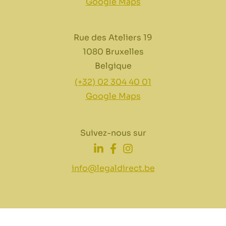
Google Maps
Rue des Ateliers 19
1080 Bruxelles
Belgique
(+32) 02 304 40 01
Google Maps
Suivez-nous sur
info@legaldirect.be