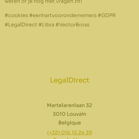
weten of je nog met vragen zit!
#cookies #eenhartvoorondernemers #GDPR
#LegalDirect #Libra #VectorBross
LegalDirect
Martelarenlaan 32
3010 Louvain
Belgique
(+32) 016 15 24 39