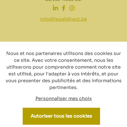
info@legaldirect.be
Nous et nos partenaires utilisons des cookies sur
Clause de non-
Déclaration de
Politique
ce site. Avec votre consentement, nous les
responsabilité
confidentialité
de
utiliserons pour comprendre comment notre site
cookies
est utilisé, pour l'adapter à vos intérêts, et pour
vous presenter des publicités et des informations
pertinentes.
Personnaliser mes choix
© Copyright 2024 by LegalDirect. All Rights reserved
Autoriser tous les cookies
Webdesign by vector bross