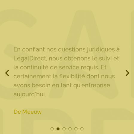
Lega
En confiant nos questions juridiques à
es
d'av
LegalDirect, nous obtenons le suivi et
du s
la continuité de service requis. Et
n
les d
certainement la flexibilité dont nous
inspi
avons besoin en tant qu'entreprise
d'un
aujourd'hui.
doss
De Meeuw
MyFo