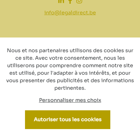
info@legaldirect.be
Nous et nos partenaires utilisons des cookies sur
Clause de non-
Déclaration de
Politique
ce site. Avec votre consentement, nous les
responsabilité
confidentialité
de
utiliserons pour comprendre comment notre site
cookies
est utilisé, pour l'adapter à vos intérêts, et pour
vous presenter des publicités et des informations
pertinentes.
Personnaliser mes choix
© Copyright 2024 by LegalDirect. All Rights reserved
Autoriser tous les cookies
Webdesign by vector bross