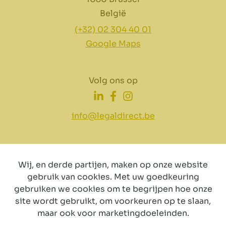
België
(+32) 02 304 40 01
Google Maps
Volg ons op
info@legaldirect.be
Wij, en derde partijen, maken op onze website
gebruik van cookies. Met uw goedkeuring
Disclaimer
Privacy
Cookiebeleid
gebruiken we cookies om te begrijpen hoe onze
site wordt gebruikt, om voorkeuren op te slaan,
maar ook voor marketingdoeleinden.