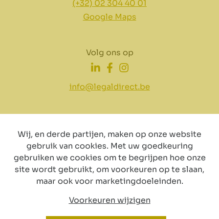
(+32) 02 304 40 01
Google Maps
Volg ons op
info@legaldirect.be
Wij, en derde partijen, maken op onze website
gebruik van cookies. Met uw goedkeuring
Disclaimer
Privacy
Cookiebeleid
gebruiken we cookies om te begrijpen hoe onze
site wordt gebruikt, om voorkeuren op te slaan,
maar ook voor marketingdoeleinden.
Voorkeuren wijzigen
© Copyright 2024 by LegalDirect. All Rights reserved