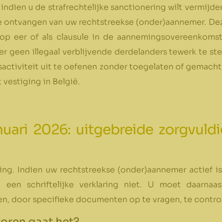
 indien u de strafrechtelijke sanctionering wilt vermijd
e ontvangen van uw rechtstreekse (onder)aannemer. De
ng op eer of als clausule in de aannemingsovereenkom
 geen illegaal verblijvende derdelanders tewerk te stell
ctiviteit uit te oefenen zonder toegelaten of gemachtig
vestiging in België.
nuari 2026: uitgebreide zorgvuldi
iging. Indien uw rechtstreekse (onder)aannemer actief 
aat een schriftelijke verklaring niet. U moet daarna
n, door specifieke documenten op te vragen, te contro
toren gaat het?