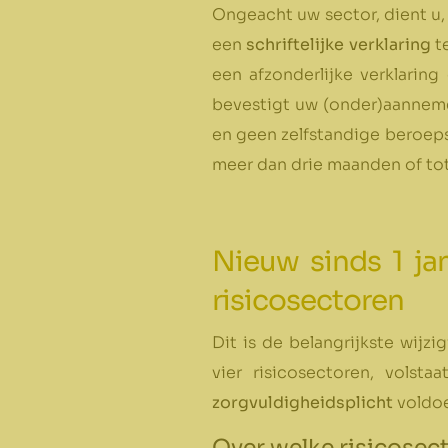
Ongeacht uw sector, dient u,
een
schriftelijke verklaring
t
een afzonderlijke verklari
bevestigt uw (onder)aannemer
en geen zelfstandige beroepsa
meer dan drie maanden of tot 
Nieuw sinds 1 ja
risicosectoren
Dit is de belangrijkste wijz
vier risicosectoren, volst
zorgvuldigheidsplicht
voldoe
Over welke risicosec