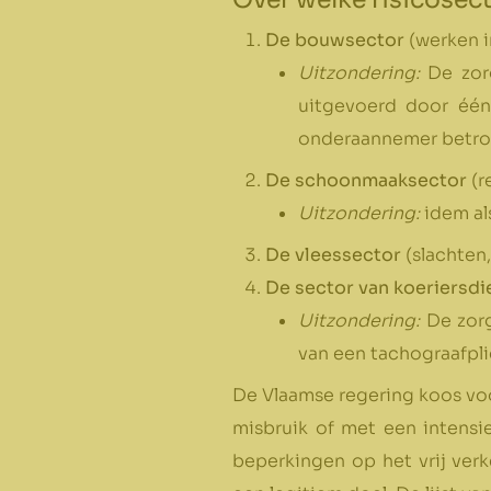
De bouwsector
(werken i
Uitzondering:
De zorg
uitgevoerd door één
onderaannemer betrok
De schoonmaaksector
(r
Uitzondering:
idem al
De vleessector
(slachten,
De sector van koeriersdi
Uitzondering:
De zorg
van een tachograafpli
De Vlaamse regering koos voo
misbruik of met een intensie
beperkingen op het vrij verk