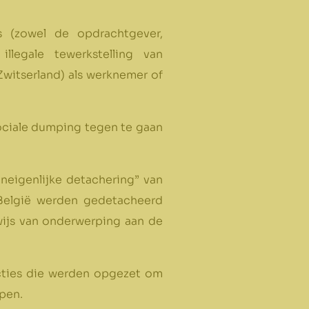
s (zowel de opdrachtgever,
llegale tewerkstelling van
witserland) als werknemer of
sociale dumping tegen te gaan
neigenlijke detachering” van
 België werden gedetacheerd
ewijs van onderwerping aan de
ucties die werden opgezet om
ppen.