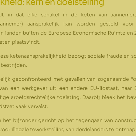
kheid: kern en doelstelling
udt in dat elke schakel in de keten van aannemer
nnemer) aansprakelijk kan worden gesteld voor i
n landen buiten de Europese Economische Ruimte en Z
keten plaatsvindt.
deze ketenaansprakelijkheid beoogt sociale fraude en 
 bestrijden.
elijk geconfronteerd met gevallen van zogenaamde “o
t van een werkgever uit een andere EU-lidstaat, naar
ldige arbeidsrechtelijke toelating. Daarbij bleek het b
dstaat vaak vervalst.
in het bijzonder gericht op het tegengaan van constr
voor illegale tewerkstelling van derdelanders te ontsna