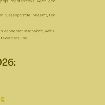
rijs rechtstreeks voor een
n tussenpositie inneemt, ten
n aannemer inschakelt, valt u
tewerkstelling.
026:
ng